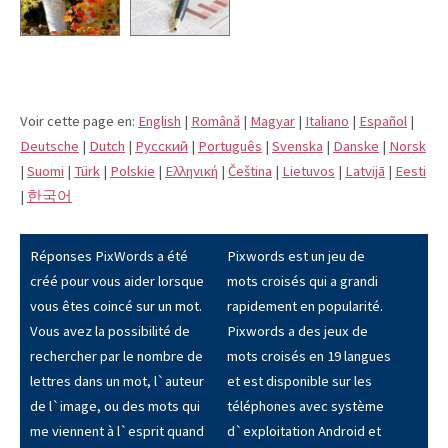
Voir cette page en:
English
|
Română
|
Magyar
|
Italiano
|
Español
|
Deutsche
|
Dutch
|
Pусский
|
Português
|
Svenska
|
Danske
|
Norsk
|
Suomi
|
Türk
|
Polskie
|
Eλληνική
|
Čeština
|
Lietuvos
|
Latvijā
|
Eesti
|
한국어
Réponses PixWords a été
Pixwords est un jeu de
créé pour vous aider lorsque
mots croisés qui a grandi
vous êtes coincé sur un mot.
rapidement en popularité.
Vous avez la possibilité de
Pixwords a des jeux de
rechercher par le nombre de
mots croisés en 19 langues
lettres dans un mot, l`auteur
et est disponible sur les
de l`image, ou des mots qui
téléphones avec système
me viennent à l`esprit quand
d`exploitation Android et