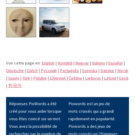
Voir cette page en:
English
|
Română
|
Magyar
|
Italiano
|
Español
|
Deutsche
|
Dutch
|
Pусский
|
Português
|
Svenska
|
Danske
|
Norsk
|
Suomi
|
Türk
|
Polskie
|
Eλληνική
|
Čeština
|
Lietuvos
|
Latvijā
|
Eesti
|
한국어
Réponses PixWords a été
Pixwords est un jeu de
créé pour vous aider lorsque
mots croisés qui a grandi
vous êtes coincé sur un mot.
rapidement en popularité.
Vous avez la possibilité de
Pixwords a des jeux de
rechercher par le nombre de
mots croisés en 19 langues