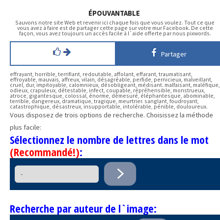
ÉPOUVANTABLE
Sauvons notre site Web et revenir ici chaque fois que vous voulez. Tout ce que
vous avez à faire est de partager cette page sur votre mur Facebook. De cette
façon, vous avez toujours un accès facile à l`aide offerte par nous pixwords.
Partager
effrayant, horrible, terrifiant, redoutable, affolant, effarant, traumatisant,
effroyable, mauvais, affreux, vilain, désagréable, perfide, pernicieux, malveillant,
cruel, dur, impitoyable, calomnieux, désobligeant, médisant. malfaisant, maléfique,
odieux, crapuleux, détestable, infect, coupable, répréhensible, monstrueux,
atroce, gigantesque, colossal, énorme, démesuré, éléphantesque, abominable,
terrible, dangereux, dramatique, tragique, meurtrier. sanglant, foudroyant,
catastrophique, désastreux, insupportable, intolérable, pénible, douloureux.
Vous disposez de trois options de recherche. Choisissez la méthode
plus facile:
Sélectionnez le nombre de lettres dans le mot
(Recommandé!)
:
Recherche par auteur de l`image: