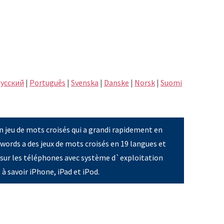
усский
|
Português
|
Svenska
|
Danske
|
Norsk
|
Suomi
n jeu de mots croisés qui a grandi rapidement en
xwords a des jeux de mots croisés en 19 langues et
 sur les téléphones avec système d`exploitation
 à savoir iPhone, iPad et iPod.