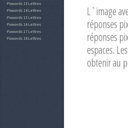
Pixwords 13 Lettres
L`image ave
Pixwords 14 Lettres
Pixwords 15 Lettres
réponses pix
Pixwords 16 Lettres
Pixwords 17 Lettres
réponses pix
Pixwords 18 Lettres
espaces. Les
obtenir au p