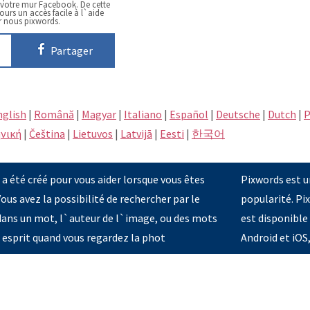
 votre mur Facebook. De cette
urs un accès facile à l`aide
r nous pixwords.
Partager
nglish
|
Română
|
Magyar
|
Italiano
|
Español
|
Deutsche
|
Dutch
|
P
νική
|
Čeština
|
Lietuvos
|
Latvijā
|
Eesti
|
한국어
 été créé pour vous aider lorsque vous êtes
Pixwords est u
ous avez la possibilité de rechercher par le
popularité. Pi
dans un mot, l`auteur de l`image, ou des mots
est disponible
`esprit quand vous regardez la phot
Android et iOS,