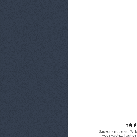
TÉL
Sauvons notre site Web 
vous voulez. Tout ce 