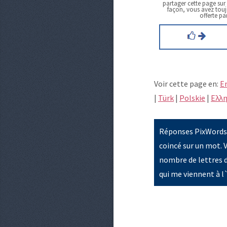
partager cette page sur
façon, vous avez toujo
offerte pa
Voir cette page en:
E
|
Türk
|
Polskie
|
Eλλη
Réponses PixWords a
coincé sur un mot. V
nombre de lettres 
qui me viennent à l